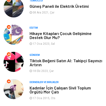
TEKNOLOJI
Güneş Paneli ile Elektrik Üretimi
Tatil
Emlak
08 Ara 2021, Çar
Güzellik & Bakım
Eğlence
EĞITIM
Organizasyon
Metal Maden
Hikaye Kitapları Çocuk Gelişimine
Destek Olur Mu?
17 Oca 2023, Sal
Spor
Bahçe Ev
GÜNDEM
Turizm
Finans & Ekonomi
Tiktok Beğeni Satın Al: Takipçi Sayınızı
Artırın
Hediyelik Eşya
Plastik
18 Eki 2023, Çar
Aksesuar
Basın Yayın
DERNEKLER VE BIRLIKLER
Kadınlar İçin Çalışan Sivil Toplum
Örgütü Mor Çatı
Bebek Giyim
Nakliyat
17 Oca 2015, Cts
İnternet
Kiralama