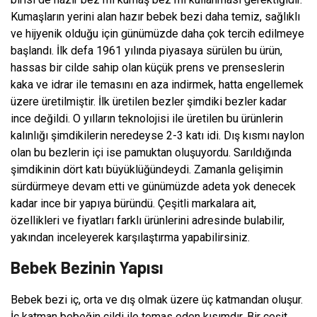
Kumaşların yerini alan hazır bebek bezi daha temiz, sağlıklı
ve hijyenik olduğu için günümüzde daha çok tercih edilmeye
başlandı. İlk defa 1961 yılında piyasaya sürülen bu ürün,
hassas bir cilde sahip olan küçük prens ve prenseslerin
kaka ve idrar ile temasını en aza indirmek, hatta engellemek
üzere üretilmiştir. İlk üretilen bezler şimdiki bezler kadar
ince değildi. O yılların teknolojisi ile üretilen bu ürünlerin
kalınlığı şimdikilerin neredeyse 2-3 katı idi. Dış kısmı naylon
olan bu bezlerin içi ise pamuktan oluşuyordu. Sarıldığında
şimdikinin dört katı büyüklüğündeydi. Zamanla gelişimin
sürdürmeye devam etti ve günümüzde adeta yok denecek
kadar ince bir yapıya büründü. Çeşitli markalara ait,
özellikleri ve fiyatları farklı ürünlerini adresinde bulabilir,
yakından inceleyerek karşılaştırma yapabilirsiniz.
Bebek Bezinin Yapısı
Bebek bezi iç, orta ve dış olmak üzere üç katmandan oluşur.
İç katman bebeğin cildi ile temas eden kısımdır. Bir çeşit