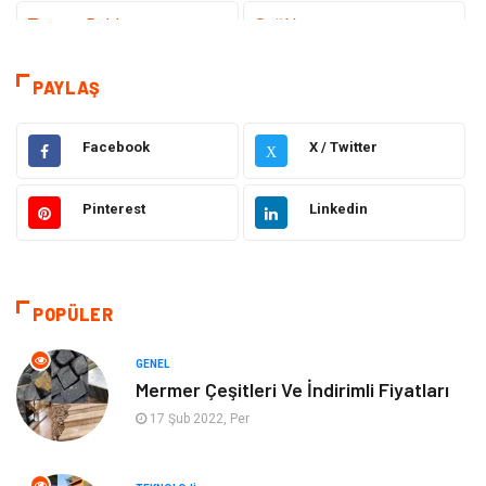
Tanıtıcı Reklam
Sağlık
Eğitim
Elektrik Elektronik
PAYLAŞ
Makine
Ulaşım ve Taşımacılık
Facebook
X / Twitter
X
Gıda
Alışveriş
Pinterest
Linkedin
Dekorasyon
Hukuk
Gündem
Bilgisayar ve Yazılım
POPÜLER
Otomotiv
Giyim
GENEL
Mermer Çeşitleri Ve İndirimli Fiyatları
Yapı İnşaat
Mobilya
17 Şub 2022, Per
Hizmet
Tekstil