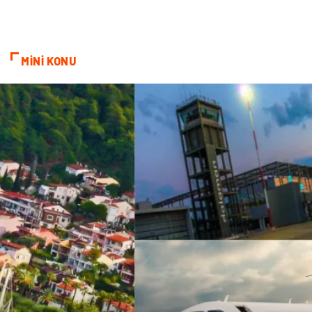
Telekomünikasyon
Alüminyum
MİNİ KONU
Ambalaj
Endüstriyel
Bitkisel Ürünler
Pazarlama
Markalar
Tarım & Hayvancılık
Bilişim
Dernekler ve Birlikler
İthalat İhracat