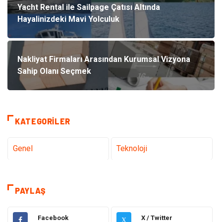
Yacht Rental ile Sailpage Çatısı Altında
Hayalinizdeki Mavi Yolculuk
Nakliyat Firmaları Arasından Kurumsal Vizyona
Sahip Olanı Seçmek
KATEGORILER
Genel
Teknoloji
Tanıtıcı Reklam
Sağlık
PAYLAŞ
Eğitim
Elektrik Elektronik
Facebook
X / Twitter
X