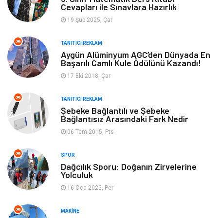
Cevapları ile Sınavlara Hazırlık
Organizasyon
Metal Maden
19 Şub 2025, Çar
Spor
Bahçe Ev
TANITICI REKLAM
Aygün Alüminyum AGC’den Dünyada En
Turizm
Finans & Ekonomi
Başarılı Camlı Kule Ödülünü Kazandı!
17 Eki 2018, Çar
Hediyelik Eşya
Plastik
TANITICI REKLAM
Aksesuar
Basın Yayın
Şebeke Bağlantılı ve Şebeke
Bağlantısız Arasındaki Fark Nedir
Bebek Giyim
Nakliyat
06 Tem 2015, Pts
İnternet
Kiralama
SPOR
Dağcılık Sporu: Doğanın Zirvelerine
Yolculuk
Telekomünikasyon
Alüminyum
16 Oca 2025, Per
Ambalaj
Endüstriyel
MAKINE