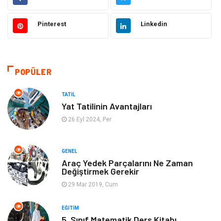
Makine
Ulaşım ve Taşımacılık
Pinterest
Linkedin
Gıda
Alışveriş
Dekorasyon
Hukuk
POPÜLER
Gündem
Bilgisayar ve Yazılım
TATIL
Otomotiv
Giyim
Yat Tatilinin Avantajları
26 Eyl 2024, Per
Yapı İnşaat
Mobilya
GENEL
Hizmet
Tekstil
Araç Yedek Parçalarını Ne Zaman
Değiştirmek Gerekir
Tatil
Emlak
29 Mar 2019, Cum
Güzellik & Bakım
Eğlence
EĞITIM
5. Sınıf Matematik Ders Kitabı