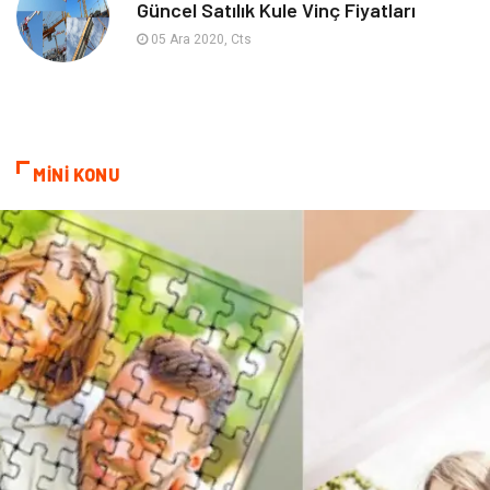
Güncel Satılık Kule Vinç Fiyatları
Bitkisel Ürünler
Pazarlama
05 Ara 2020, Cts
Markalar
Tarım & Hayvancılık
Bilişim
Dernekler ve Birlikler
MİNİ KONU
İthalat İhracat