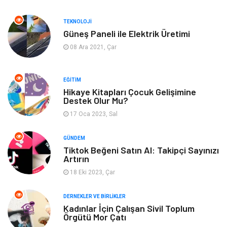
Hizmet
Tekstil
TEKNOLOJI
Güneş Paneli ile Elektrik Üretimi
Tatil
Emlak
08 Ara 2021, Çar
Güzellik & Bakım
Eğlence
EĞITIM
Organizasyon
Metal Maden
Hikaye Kitapları Çocuk Gelişimine
Destek Olur Mu?
17 Oca 2023, Sal
Spor
Bahçe Ev
GÜNDEM
Turizm
Finans & Ekonomi
Tiktok Beğeni Satın Al: Takipçi Sayınızı
Artırın
Hediyelik Eşya
Plastik
18 Eki 2023, Çar
Aksesuar
Basın Yayın
DERNEKLER VE BIRLIKLER
Kadınlar İçin Çalışan Sivil Toplum
Örgütü Mor Çatı
Bebek Giyim
Nakliyat