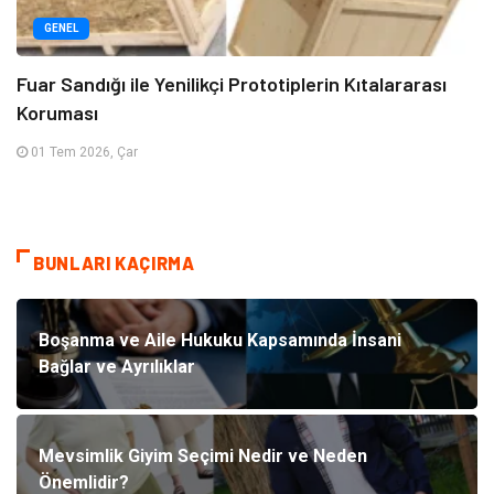
GENEL
Fuar Sandığı ile Yenilikçi Prototiplerin Kıtalararası
Koruması
01 Tem 2026, Çar
BUNLARI KAÇIRMA
Boşanma ve Aile Hukuku Kapsamında İnsani
Bağlar ve Ayrılıklar
Mevsimlik Giyim Seçimi Nedir ve Neden
Önemlidir?