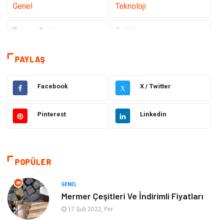
Genel
Teknoloji
Tanıtıcı Reklam
Sağlık
Eğitim
Elektrik Elektronik
PAYLAŞ
Makine
Ulaşım ve Taşımacılık
Facebook
X / Twitter
X
Gıda
Alışveriş
Pinterest
Linkedin
Dekorasyon
Hukuk
Gündem
Bilgisayar ve Yazılım
POPÜLER
Otomotiv
Giyim
GENEL
Mermer Çeşitleri Ve İndirimli Fiyatları
Yapı İnşaat
Mobilya
17 Şub 2022, Per