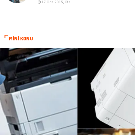
17 Oca 2015, Cts
İnternet
Kiralama
Telekomünikasyon
Alüminyum
MİNİ KONU
Ambalaj
Endüstriyel
Bitkisel Ürünler
Pazarlama
Markalar
Tarım & Hayvancılık
Bilişim
Dernekler ve Birlikler
İthalat İhracat