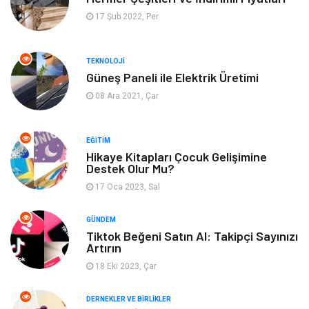
Yapı İnşaat
Mobilya
17 Şub 2022, Per
Hizmet
Tekstil
TEKNOLOJI
Güneş Paneli ile Elektrik Üretimi
Tatil
Emlak
08 Ara 2021, Çar
Güzellik & Bakım
Eğlence
EĞITIM
Organizasyon
Metal Maden
Hikaye Kitapları Çocuk Gelişimine
Destek Olur Mu?
17 Oca 2023, Sal
Spor
Bahçe Ev
GÜNDEM
Turizm
Finans & Ekonomi
Tiktok Beğeni Satın Al: Takipçi Sayınızı
Artırın
Hediyelik Eşya
Plastik
18 Eki 2023, Çar
Aksesuar
Basın Yayın
DERNEKLER VE BIRLIKLER