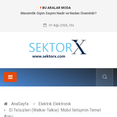
BU ARALAR MODA
Hansgrohe Ankastre Duş Seti Banyo Mimarisinde Konforu Nasıl
Şekillendirir?
01 Ağu 2026, Cts
AnaSayfa
Elektrik Elektronik
El Telsizleri (Walkie-Talkie): Mobil İletişimin Temel
Aracı