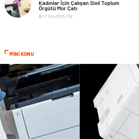
Kadınlar İçin Çalışan Sivil Toplum
Örgütü Mor Çatı
Bebek Giyim
Nakliyat
17 Oca 2015, Cts
İnternet
Kiralama
Telekomünikasyon
Alüminyum
MİNİ KONU
Ambalaj
Endüstriyel
Bitkisel Ürünler
Pazarlama
Markalar
Tarım & Hayvancılık
Bilişim
Dernekler ve Birlikler
İthalat İhracat