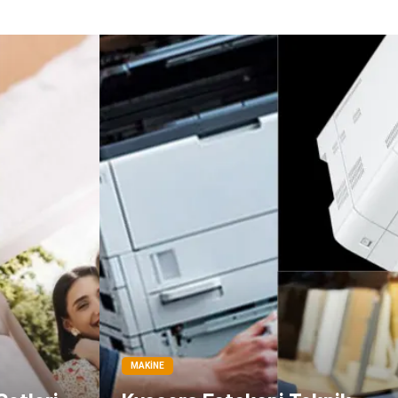
Markalar
Tarım &
Hayvancılık
Bilişim
Dernekler ve
Birlikler
İthalat İhracat
MAKINE