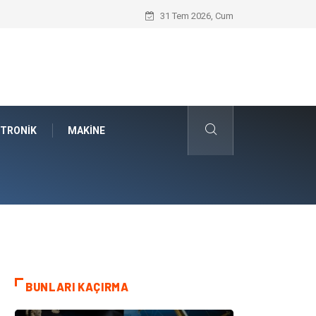
Audi Parça Tercihinde Mühendislik Kalit
31 Tem 2026, Cum
KTRONIK
MAKINE
BUNLARI KAÇIRMA