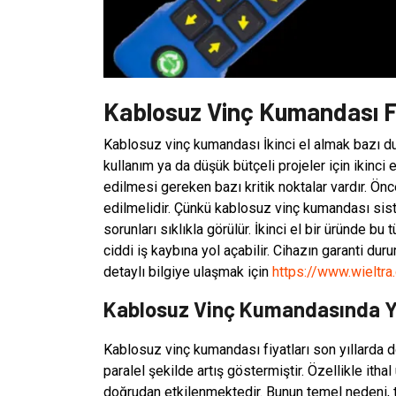
Kablosuz Vinç Kumandası Fiy
Kablosuz vinç kumandası İkinci el almak bazı dur
kullanım ya da düşük bütçeli projeler için ikinci 
edilmesi gereken bazı kritik noktalar vardır. Önc
edilmelidir. Çünkü kablosuz vinç kumandası siste
sorunları sıklıkla görülür. İkinci el bir üründe bu
ciddi iş kaybına yol açabilir. Cihazın garanti d
detaylı bilgiye ulaşmak için
https://www.wieltra
Kablosuz Vinç Kumandasında Yük
Kablosuz vinç kumandası fiyatları son yıllarda dö
paralel şekilde artış göstermiştir. Özellikle itha
doğrudan etkilenmektedir. Bunun temel nedeni, t