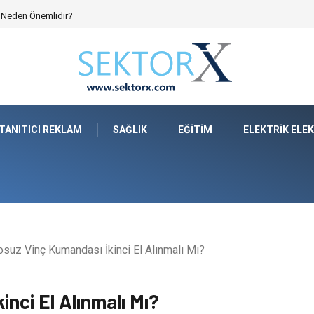
yo Mimarisinde Konforu Nasıl Şekillendirir?
TANITICI REKLAM
SAĞLIK
EĞITIM
ELEKTRIK ELE
suz Vinç Kumandası İkinci El Alınmalı Mı?
nci El Alınmalı Mı?