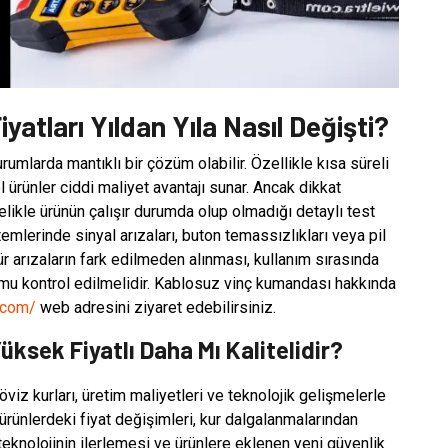
atları Yıldan Yıla Nasıl Değişti?
umlarda mantıklı bir çözüm olabilir. Özellikle kısa süreli
el ürünler ciddi maliyet avantajı sunar. Ancak dikkat
elikle ürünün çalışır durumda olup olmadığı detaylı test
mlerinde sinyal arızaları, buton temassızlıkları veya pil
 tür arızaların fark edilmeden alınması, kullanım sırasında
urumu kontrol edilmelidir. Kablosuz vinç kumandası hakkında
.com/
web adresini ziyaret edebilirsiniz.
sek Fiyatlı Daha Mı Kalitelidir?
viz kurları, üretim maliyetleri ve teknolojik gelişmelerle
l ürünlerdeki fiyat değişimleri, kur dalgalanmalarından
eknolojinin ilerlemesi ve ürünlere eklenen yeni güvenlik