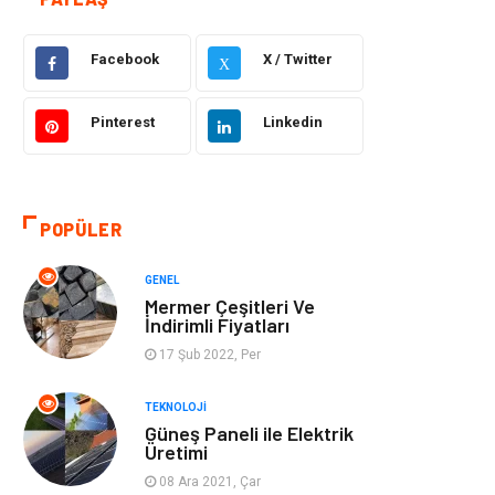
Dekorasyon
Hukuk
Facebook
X / Twitter
X
Gündem
Bilgisayar ve
Yazılım
Pinterest
Linkedin
Otomotiv
Giyim
POPÜLER
Yapı İnşaat
Mobilya
GENEL
Hizmet
Tekstil
Mermer Çeşitleri Ve
İndirimli Fiyatları
Tatil
Emlak
17 Şub 2022, Per
Güzellik & Bakım
Eğlence
TEKNOLOJI
Güneş Paneli ile Elektrik
Üretimi
Organizasyon
Metal Maden
08 Ara 2021, Çar