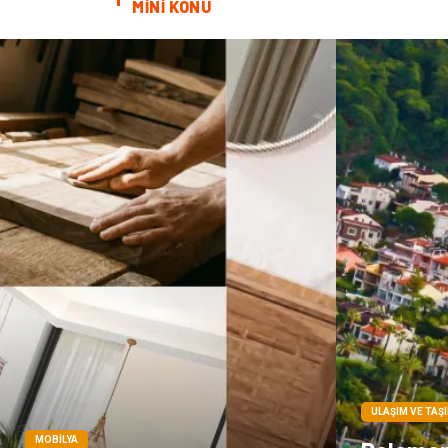
MİNİ KONU
ULAŞIM VE TAŞ
MOBILYA