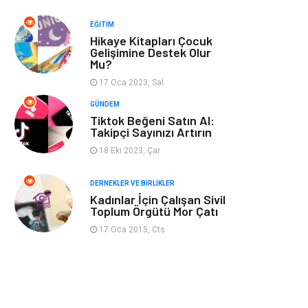
Spor
Bahçe Ev
EĞITIM
Hikaye Kitapları Çocuk
Turizm
Finans & Ekonomi
Gelişimine Destek Olur
Mu?
Hediyelik Eşya
Plastik
17 Oca 2023, Sal
GÜNDEM
Aksesuar
Basın Yayın
Tiktok Beğeni Satın Al:
Takipçi Sayınızı Artırın
18 Eki 2023, Çar
Bebek Giyim
Nakliyat
DERNEKLER VE BIRLIKLER
İnternet
Kiralama
Kadınlar İçin Çalışan Sivil
Toplum Örgütü Mor Çatı
Telekomünikasyon
Alüminyum
17 Oca 2015, Cts
Ambalaj
Endüstriyel
Bitkisel Ürünler
Pazarlama