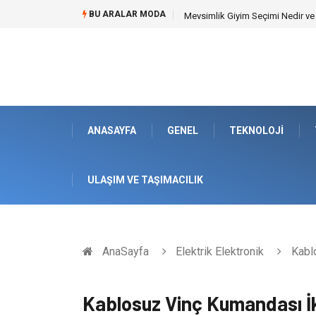
BU ARALAR MODA
Hansgrohe Ankastre Duş Seti Ban
ANASAYFA
GENEL
TEKNOLOJI
ULAŞIM VE TAŞIMACILIK
AnaSayfa
Elektrik Elektronik
Kablo
Kablosuz Vinç Kumandası İki