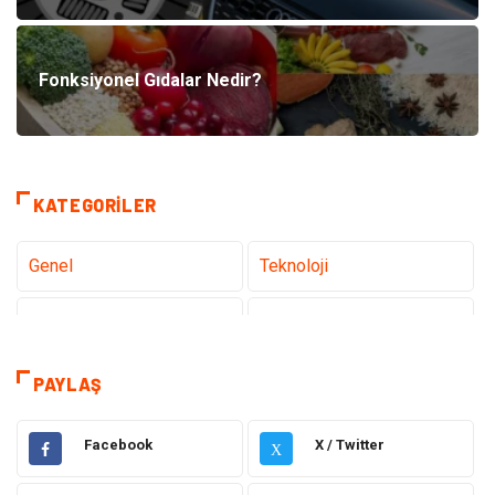
Fonksiyonel Gıdalar Nedir?
KATEGORILER
Genel
Teknoloji
Tanıtıcı Reklam
Sağlık
Eğitim
Elektrik Elektronik
PAYLAŞ
Makine
Ulaşım ve Taşımacılık
Facebook
X / Twitter
X
Gıda
Alışveriş