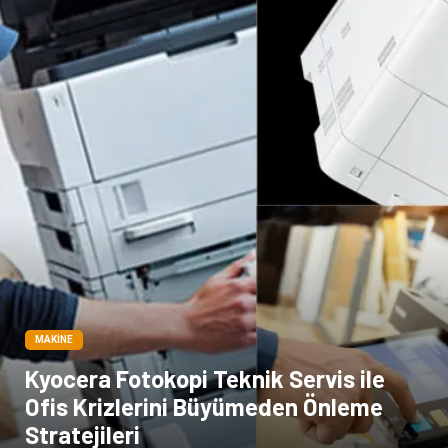
Markalar
Tarım & Hayvancılık
Bilişim
Dernekler ve Birlikler
İthalat İhracat
MAKINE
Kyocera Fotokopi Teknik Servis ile
Ofis Krizlerini Büyümeden Önleme
Stratejileri