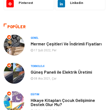
Pinterest
Linkedin
Dekorasyon
Hukuk
Gündem
Bilgisayar ve Yazılım
POPÜLER
Otomotiv
Giyim
GENEL
Mermer Çeşitleri Ve İndirimli Fiyatları
Yapı İnşaat
Mobilya
17 Şub 2022, Per
Hizmet
Tekstil
TEKNOLOJI
Güneş Paneli ile Elektrik Üretimi
Tatil
Emlak
08 Ara 2021, Çar
Güzellik & Bakım
Eğlence
EĞITIM
Organizasyon
Metal Maden
Hikaye Kitapları Çocuk Gelişimine
Destek Olur Mu?