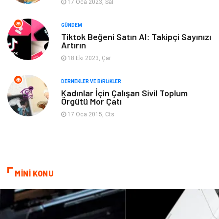
17 Oca 2023, Sal
Spor
Bahçe Ev
GÜNDEM
Turizm
Finans & Ekonomi
Tiktok Beğeni Satın Al: Takipçi Sayınızı
Artırın
Hediyelik Eşya
Plastik
18 Eki 2023, Çar
Aksesuar
Basın Yayın
DERNEKLER VE BIRLIKLER
Kadınlar İçin Çalışan Sivil Toplum
Örgütü Mor Çatı
Bebek Giyim
Nakliyat
17 Oca 2015, Cts
İnternet
Kiralama
Telekomünikasyon
Alüminyum
MİNİ KONU
Ambalaj
Endüstriyel
Bitkisel Ürünler
Pazarlama