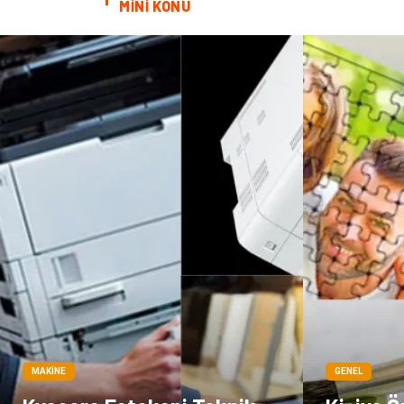
MİNİ KONU
MAKINE
GENEL