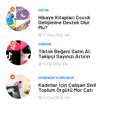
Spor
Bahçe Ev
EĞITIM
Hikaye Kitapları Çocuk
Turizm
Finans & Ekonomi
Gelişimine Destek Olur
Mu?
Hediyelik Eşya
Plastik
17 Oca 2023, Sal
GÜNDEM
Aksesuar
Basın Yayın
Tiktok Beğeni Satın Al:
Takipçi Sayınızı Artırın
18 Eki 2023, Çar
Bebek Giyim
Nakliyat
DERNEKLER VE BIRLIKLER
İnternet
Kiralama
Kadınlar İçin Çalışan Sivil
Toplum Örgütü Mor Çatı
Telekomünikasyon
Alüminyum
17 Oca 2015, Cts
Ambalaj
Endüstriyel
Bitkisel Ürünler
Pazarlama