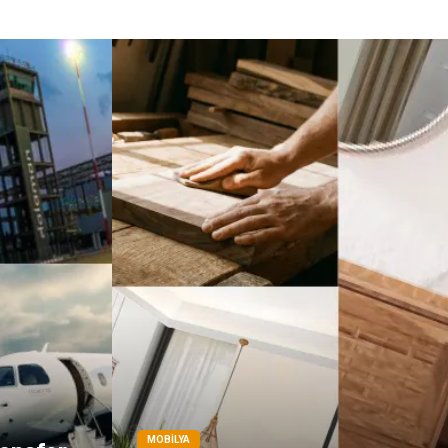
Markalar
Tarım &
Hayvancılık
Bilişim
Dernekler ve
Birlikler
İthalat İhracat
MOBILYA