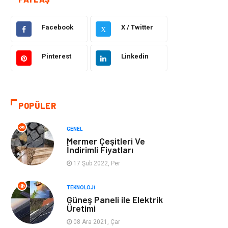
Dekorasyon
Hukuk
Facebook
X / Twitter
X
Gündem
Bilgisayar ve
Yazılım
Pinterest
Linkedin
Otomotiv
Giyim
POPÜLER
Yapı İnşaat
Mobilya
GENEL
Hizmet
Tekstil
Mermer Çeşitleri Ve
İndirimli Fiyatları
Tatil
Emlak
17 Şub 2022, Per
Güzellik & Bakım
Eğlence
TEKNOLOJI
Güneş Paneli ile Elektrik
Üretimi
Organizasyon
Metal Maden
08 Ara 2021, Çar