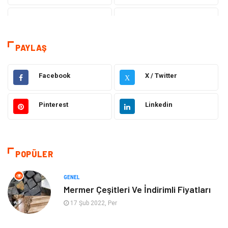
Tanıtıcı Reklam
Sağlık
Eğitim
Elektrik Elektronik
PAYLAŞ
Makine
Ulaşım ve Taşımacılık
Facebook
X / Twitter
X
Gıda
Alışveriş
Pinterest
Linkedin
Dekorasyon
Hukuk
Gündem
Bilgisayar ve Yazılım
POPÜLER
Otomotiv
Giyim
GENEL
Mermer Çeşitleri Ve İndirimli Fiyatları
Yapı İnşaat
Mobilya
17 Şub 2022, Per
Hizmet
Tekstil