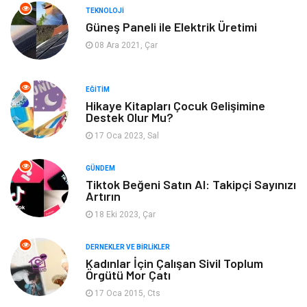
TEKNOLOJI
Güneş Paneli ile Elektrik Üretimi
Tatil
Emlak
08 Ara 2021, Çar
Güzellik & Bakım
Eğlence
EĞITIM
Organizasyon
Metal Maden
Hikaye Kitapları Çocuk Gelişimine
Destek Olur Mu?
17 Oca 2023, Sal
Spor
Bahçe Ev
GÜNDEM
Turizm
Finans & Ekonomi
Tiktok Beğeni Satın Al: Takipçi Sayınızı
Artırın
Hediyelik Eşya
Plastik
18 Eki 2023, Çar
Aksesuar
Basın Yayın
DERNEKLER VE BIRLIKLER
Kadınlar İçin Çalışan Sivil Toplum
Örgütü Mor Çatı
Bebek Giyim
Nakliyat
17 Oca 2015, Cts