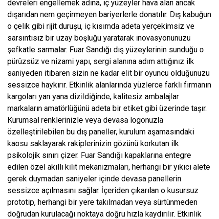
devreleri engellemek adına, iç yüzeyler hava alan ancak
dışarıdan nem geçirmeyen bariyerlerle donatılır. Dış kabuğun
o çelik gibi rijit duruşu, iç kısımda adeta yerçekimsiz ve
sarsıntısız bir uzay boşluğu yaratarak inovasyonunuzu
şefkatle sarmalar. Fuar Sandığı dış yüzeylerinin sunduğu o
pürüzsüz ve nizami yapı, sergi alanına adım attığınız ilk
saniyeden itibaren sizin ne kadar elit bir oyuncu olduğunuzu
sessizce haykırır. Etkinlik alanlarında yüzlerce farklı firmanın
kargoları yan yana dizildiğinde, kalitesiz ambalajlar
markaların amatörlüğünü adeta bir etiket gibi üzerinde taşır.
Kurumsal renklerinizle veya devasa logonuzla
özelleştirilebilen bu dış paneller, kurulum aşamasındaki
kaosu saklayarak rakiplerinizin gözünü korkutan ilk
psikolojik sınırı çizer. Fuar Sandığı kapaklarına entegre
edilen özel akıllı kilit mekanizmaları, herhangi bir yıkıcı alete
gerek duymadan saniyeler içinde devasa panellerin
sessizce açılmasını sağlar. İçeriden çıkarılan o kusursuz
prototip, herhangi bir yere takılmadan veya sürtünmeden
doğrudan kurulacağı noktaya doğru hızla kaydırılır. Etkinlik