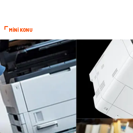
İnternet
Kiralama
Telekomünikasyon
Alüminyum
MİNİ KONU
Ambalaj
Endüstriyel
Bitkisel Ürünler
Pazarlama
Markalar
Tarım & Hayvancılık
Bilişim
Dernekler ve Birlikler
İthalat İhracat