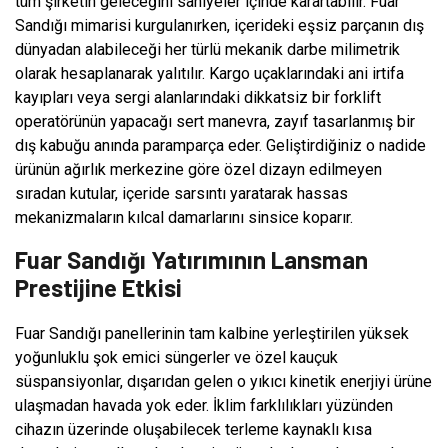
tüm şirketin geleceğini saniyeler içinde karartabilir. Fuar
Sandığı mimarisi kurgulanırken, içerideki eşsiz parçanın dış
dünyadan alabileceği her türlü mekanik darbe milimetrik
olarak hesaplanarak yalıtılır. Kargo uçaklarındaki ani irtifa
kayıpları veya sergi alanlarındaki dikkatsiz bir forklift
operatörünün yapacağı sert manevra, zayıf tasarlanmış bir
dış kabuğu anında paramparça eder. Geliştirdiğiniz o nadide
ürünün ağırlık merkezine göre özel dizayn edilmeyen
sıradan kutular, içeride sarsıntı yaratarak hassas
mekanizmaların kılcal damarlarını sinsice koparır.
Fuar Sandığı Yatırımının Lansman
Prestijine Etkisi
Fuar Sandığı panellerinin tam kalbine yerleştirilen yüksek
yoğunluklu şok emici süngerler ve özel kauçuk
süspansiyonlar, dışarıdan gelen o yıkıcı kinetik enerjiyi ürüne
ulaşmadan havada yok eder. İklim farklılıkları yüzünden
cihazın üzerinde oluşabilecek terleme kaynaklı kısa