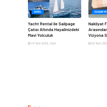
GENEL
ULAŞIM VE
Yacht Rental ile Sailpage
Nakliyat F
Çatısı Altında Hayalinizdeki
Arasında
Mavi Yolculuk
Vizyona S
10 Tem 2026, Cum
03 Tem 202