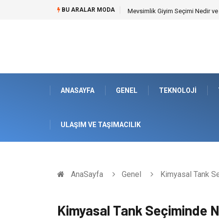
BU ARALAR MODA
Hansgrohe Ankastre Duş Seti Ban
ANASAYFA
GENEL
TEKNOLOJI
ULAŞIM VE TAŞIMACILIK
AnaSayfa
Genel
Kimyasal Tank Se
Kimyasal Tank Seçiminde Ne