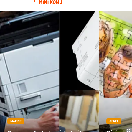
MİNİ KONU
MAKINE
GENEL