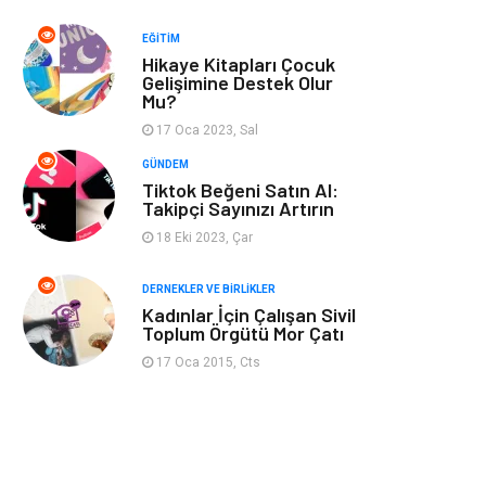
Spor
Bahçe Ev
EĞITIM
Hikaye Kitapları Çocuk
Turizm
Finans & Ekonomi
Gelişimine Destek Olur
Mu?
Hediyelik Eşya
Plastik
17 Oca 2023, Sal
GÜNDEM
Aksesuar
Basın Yayın
Tiktok Beğeni Satın Al:
Takipçi Sayınızı Artırın
18 Eki 2023, Çar
Bebek Giyim
Nakliyat
DERNEKLER VE BIRLIKLER
İnternet
Kiralama
Kadınlar İçin Çalışan Sivil
Toplum Örgütü Mor Çatı
Telekomünikasyon
Alüminyum
17 Oca 2015, Cts
Ambalaj
Endüstriyel
Bitkisel Ürünler
Pazarlama