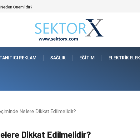
yo Mimarisinde Konforu Nasıl Şekillendirir?
TANITICI REKLAM
SAĞLIK
EĞITIM
ELEKTRIK ELE
çiminde Nelere Dikkat Edilmelidir?
lere Dikkat Edilmelidir?