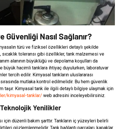
e Güvenliği Nasıl Sağlanır?
salın türü ve fiziksel özellikleri detaylı şekilde
 sıcaklık toleransı gibi özellikler, tank malzemesi ve
kullanım alanının büyüklüğü ve depolama koşulları da
de büyük hacimli tanklara ihtiyaç duyulurken, laboratuvar
r tercih edilir. Kimyasal tankların uluslararası
 sırasında mutlaka kontrol edilmelidir. Bu hem güvenlik
aşır. Kimyasal tank ile ilgili detaylı bilgiye ulaşmak için
ler/kimyasal-tanklar/
web adresini inceleyebilirsiniz.
Teknolojik Yenilikler
çin düzenli bakım şarttır. Tankların iç yüzeyleri belirli
rtileri gözlemlenmelidir. Tank bağlantı parçaları, kapaklar