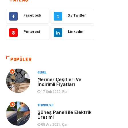
Dekorasyon
Hukuk
Facebook
X / Twitter
X
Gündem
Bilgisayar ve
Yazılım
Pinterest
Linkedin
Otomotiv
Giyim
POPÜLER
Yapı İnşaat
Mobilya
GENEL
Hizmet
Tekstil
Mermer Çeşitleri Ve
İndirimli Fiyatları
Tatil
Emlak
17 Şub 2022, Per
Güzellik & Bakım
Eğlence
TEKNOLOJI
Güneş Paneli ile Elektrik
Üretimi
Organizasyon
Metal Maden
08 Ara 2021, Çar