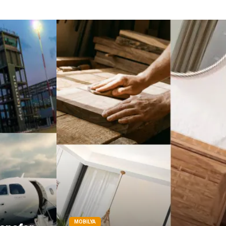
Markalar
Tarım &
Hayvancılık
Bilişim
Dernekler ve
Birlikler
İthalat İhracat
MOBILYA