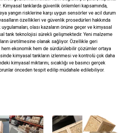
ir. Kimyasal tanklarda güvenlik önlemleri kapsamında,
eya yangın risklerine karşı uygun sensörler ve acil durum
yasalların özellikleri ve güvenlik prosedürleri hakkında
k uygulamaları, olası kazaların önüne geçer ve kimyasal
asal tank teknolojisi sürekli gelişmektedir. Yeni malzeme
ların üretilmesine olanak sağlıyor. Özellikle geri
rak hem ekonomik hem de sürdürülebilir çözümler ortaya
yesinde kimyasal tankların izlenmesi ve kontrolü çok daha
indeki kimyasal miktarını, sıcaklığı ve basıncı gerçek
sorunlar önceden tespit edilip müdahale edilebiliyor.