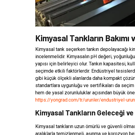
Kimyasal Tankların Bakımı v
Kimyasal tank seçerken tankın depolayacağı kimya
incelenmelidir. Kimyasalın pH değeri, yoğunluğu,
yapısı için belirleyici olur. Tankın kapasitesi, 
seçimde etkili faktörlerdir. Endüstriyel tesisler
gibi küçük ölçekli alanlarda daha kompakt çözümle
standartlara uygunluğu ve sertifikaları da seçim
hem de yasal zorunluluklar açısından büyük önem t
https://yongrad.com/tr/urunler/endustriyel-urun
Kimyasal Tankların Geleceği ve 
Kimyasal tankların uzun ömürlü ve güvenli olması i
aralıklarla temizlenmeli, aşınma ve korozyon beli