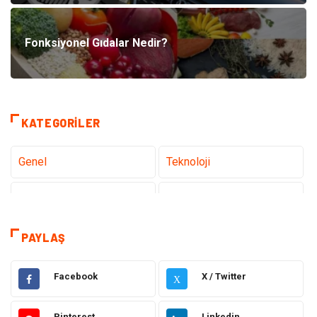
Fonksiyonel Gıdalar Nedir?
KATEGORILER
Genel
Teknoloji
Tanıtıcı Reklam
Sağlık
Eğitim
Elektrik Elektronik
PAYLAŞ
Makine
Ulaşım ve Taşımacılık
Facebook
X / Twitter
X
Gıda
Alışveriş
Pinterest
Linkedin