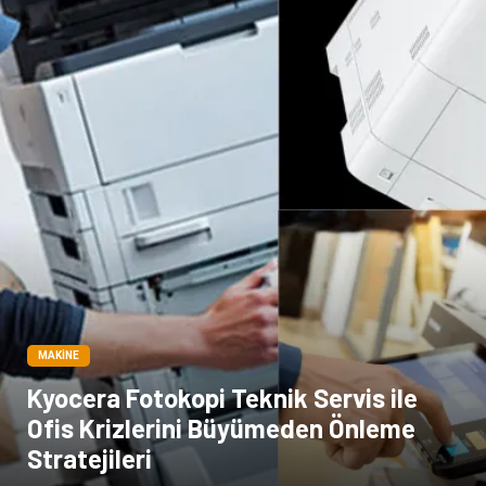
Markalar
Tarım & Hayvancılık
Bilişim
Dernekler ve Birlikler
İthalat İhracat
MAKINE
Kyocera Fotokopi Teknik Servis ile
Ofis Krizlerini Büyümeden Önleme
Stratejileri