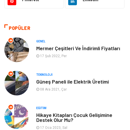
Dekorasyon
Hukuk
Gündem
Bilgisayar ve Yazılım
POPÜLER
Otomotiv
Giyim
GENEL
Mermer Çeşitleri Ve İndirimli Fiyatları
Yapı İnşaat
Mobilya
17 Şub 2022, Per
Hizmet
Tekstil
TEKNOLOJI
Güneş Paneli ile Elektrik Üretimi
Tatil
Emlak
08 Ara 2021, Çar
Güzellik & Bakım
Eğlence
EĞITIM
Organizasyon
Metal Maden
Hikaye Kitapları Çocuk Gelişimine
Destek Olur Mu?
17 Oca 2023, Sal
Spor
Bahçe Ev