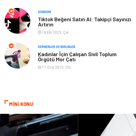
GÜNDEM
Turizm
Finans & Ekonomi
Tiktok Beğeni Satın Al: Takipçi Sayınızı
Artırın
Hediyelik Eşya
Plastik
18 Eki 2023, Çar
Aksesuar
Basın Yayın
DERNEKLER VE BIRLIKLER
Kadınlar İçin Çalışan Sivil Toplum
Örgütü Mor Çatı
Bebek Giyim
Nakliyat
17 Oca 2015, Cts
İnternet
Kiralama
Telekomünikasyon
Alüminyum
MİNİ KONU
Ambalaj
Endüstriyel
Bitkisel Ürünler
Pazarlama