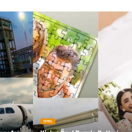
Markalar
Tarım &
Hayvancılık
Bilişim
Dernekler ve
Birlikler
İthalat İhracat
GENEL