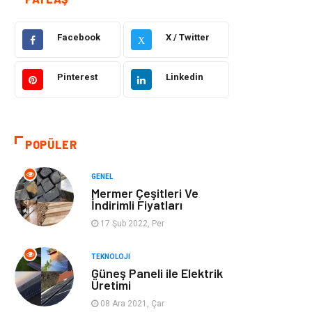
Dekorasyon
Hukuk
Facebook
X / Twitter
X
Gündem
Bilgisayar ve
Yazılım
Pinterest
Linkedin
Otomotiv
Giyim
POPÜLER
Yapı İnşaat
Mobilya
GENEL
Hizmet
Tekstil
Mermer Çeşitleri Ve
İndirimli Fiyatları
Tatil
Emlak
17 Şub 2022, Per
Güzellik & Bakım
Eğlence
TEKNOLOJI
Güneş Paneli ile Elektrik
Üretimi
Organizasyon
Metal Maden
08 Ara 2021, Çar