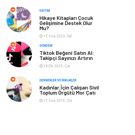
Spor
Bahçe Ev
EĞITIM
Hikaye Kitapları Çocuk
Turizm
Finans & Ekonomi
Gelişimine Destek Olur
Mu?
Hediyelik Eşya
Plastik
17 Oca 2023, Sal
GÜNDEM
Aksesuar
Basın Yayın
Tiktok Beğeni Satın Al:
Takipçi Sayınızı Artırın
18 Eki 2023, Çar
Bebek Giyim
Nakliyat
DERNEKLER VE BIRLIKLER
İnternet
Kiralama
Kadınlar İçin Çalışan Sivil
Toplum Örgütü Mor Çatı
Telekomünikasyon
Alüminyum
17 Oca 2015, Cts
Ambalaj
Endüstriyel
Bitkisel Ürünler
Pazarlama