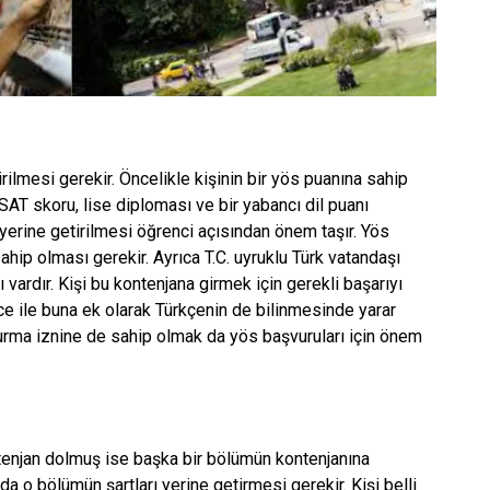
irilmesi gerekir. Öncelikle kişinin bir yös puanına sahip
 SAT skoru, lise diploması ve bir yabancı dil puanı
 yerine getirilmesi öğrenci açısından önem taşır. Yös
ahip olması gerekir. Ayrıca T.C. uyruklu Türk vatandaşı
ı vardır. Kişi bu kontenjana girmek için gerekli başarıyı
ce ile buna ek olarak Türkçenin de bilinmesinde yarar
 oturma iznine de sahip olmak da yös başvuruları için önem
tenjan dolmuş ise başka bir bölümün kontenjanına
a o bölümün şartları yerine getirmesi gerekir. Kişi belli