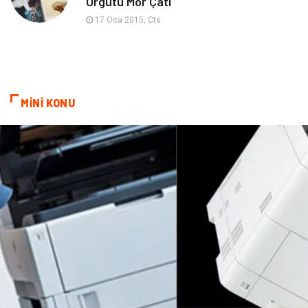
Örgütü Mor Çatı
Bebek Giyim
Nakliyat
17 Oca 2015, Cts
İnternet
Kiralama
Telekomünikasyon
Alüminyum
MİNİ KONU
Ambalaj
Endüstriyel
Bitkisel Ürünler
Pazarlama
Markalar
Tarım & Hayvancılık
Bilişim
Dernekler ve Birlikler
İthalat İhracat