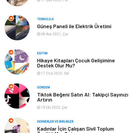
17 Şub 2022, Per
Hizmet
Tekstil
TEKNOLOJI
Güneş Paneli ile Elektrik Üretimi
Tatil
Emlak
08 Ara 2021, Çar
Güzellik & Bakım
Eğlence
EĞITIM
Organizasyon
Metal Maden
Hikaye Kitapları Çocuk Gelişimine
Destek Olur Mu?
17 Oca 2023, Sal
Spor
Bahçe Ev
GÜNDEM
Turizm
Finans & Ekonomi
Tiktok Beğeni Satın Al: Takipçi Sayınızı
Artırın
Hediyelik Eşya
Plastik
18 Eki 2023, Çar
Aksesuar
Basın Yayın
DERNEKLER VE BIRLIKLER
Kadınlar İçin Çalışan Sivil Toplum