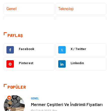
Genel
Teknoloji
Tanıtıcı Reklam
Sağlık
Eğitim
Elektrik Elektronik
PAYLAŞ
Makine
Ulaşım ve Taşımacılık
Facebook
X / Twitter
X
Gıda
Alışveriş
Pinterest
Linkedin
Dekorasyon
Hukuk
Gündem
Bilgisayar ve Yazılım
POPÜLER
Otomotiv
Giyim
GENEL
Mermer Çeşitleri Ve İndirimli Fiyatları
Yapı İnşaat
Mobilya