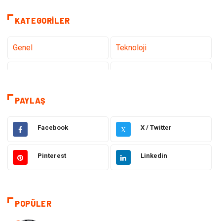
KATEGORILER
Genel
Teknoloji
Tanıtıcı Reklam
Sağlık
Eğitim
Elektrik Elektronik
PAYLAŞ
Makine
Ulaşım ve Taşımacılık
Facebook
X / Twitter
X
Gıda
Alışveriş
Pinterest
Linkedin
Dekorasyon
Hukuk
Gündem
Bilgisayar ve Yazılım
POPÜLER