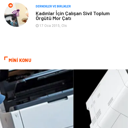
Aksesuar
Basın Yayın
DERNEKLER VE BIRLIKLER
Kadınlar İçin Çalışan Sivil Toplum
Örgütü Mor Çatı
Bebek Giyim
Nakliyat
17 Oca 2015, Cts
İnternet
Kiralama
Telekomünikasyon
Alüminyum
MİNİ KONU
Ambalaj
Endüstriyel
Bitkisel Ürünler
Pazarlama
Markalar
Tarım & Hayvancılık
Bilişim
Dernekler ve Birlikler
İthalat İhracat