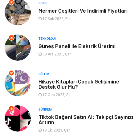
Otomotiv
Giyim
GENEL
Mermer Çeşitleri Ve İndirimli Fiyatları
Yapı İnşaat
Mobilya
17 Şub 2022, Per
Hizmet
Tekstil
TEKNOLOJI
Güneş Paneli ile Elektrik Üretimi
Tatil
Emlak
08 Ara 2021, Çar
Güzellik & Bakım
Eğlence
EĞITIM
Organizasyon
Metal Maden
Hikaye Kitapları Çocuk Gelişimine
Destek Olur Mu?
17 Oca 2023, Sal
Spor
Bahçe Ev
GÜNDEM
Turizm
Finans & Ekonomi
Tiktok Beğeni Satın Al: Takipçi Sayınızı
Artırın
Hediyelik Eşya
Plastik
18 Eki 2023, Çar