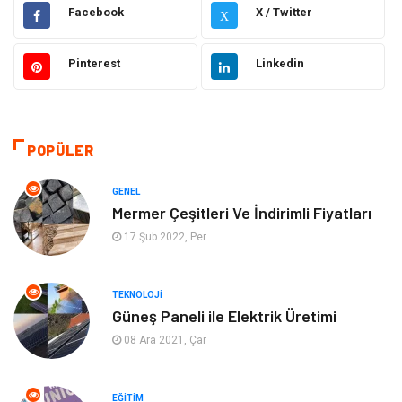
Makine
Ulaşım ve Taşımacılık
Facebook
X / Twitter
X
Gıda
Alışveriş
Pinterest
Linkedin
Dekorasyon
Hukuk
Gündem
Bilgisayar ve Yazılım
POPÜLER
Otomotiv
Giyim
GENEL
Mermer Çeşitleri Ve İndirimli Fiyatları
Yapı İnşaat
Mobilya
17 Şub 2022, Per
Hizmet
Tekstil
TEKNOLOJI
Güneş Paneli ile Elektrik Üretimi
Tatil
Emlak
08 Ara 2021, Çar
Güzellik & Bakım
Eğlence
EĞITIM