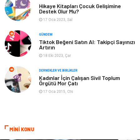
Organizasyon
Metal Maden
Hikaye Kitapları Çocuk Gelişimine
Destek Olur Mu?
17 Oca 2023, Sal
Spor
Bahçe Ev
GÜNDEM
Turizm
Finans & Ekonomi
Tiktok Beğeni Satın Al: Takipçi Sayınızı
Artırın
Hediyelik Eşya
Plastik
18 Eki 2023, Çar
Aksesuar
Basın Yayın
DERNEKLER VE BIRLIKLER
Kadınlar İçin Çalışan Sivil Toplum
Örgütü Mor Çatı
Bebek Giyim
Nakliyat
17 Oca 2015, Cts
İnternet
Kiralama
Telekomünikasyon
Alüminyum
MİNİ KONU
Ambalaj
Endüstriyel