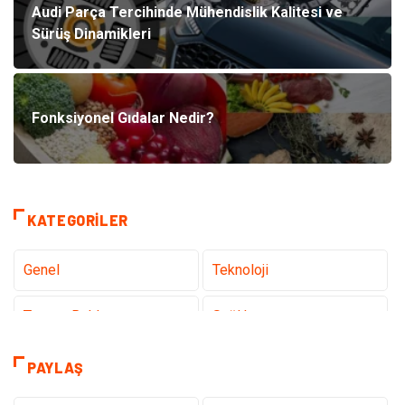
Audi Parça Tercihinde Mühendislik Kalitesi ve
Sürüş Dinamikleri
Fonksiyonel Gıdalar Nedir?
KATEGORILER
Genel
Teknoloji
Tanıtıcı Reklam
Sağlık
Eğitim
Elektrik Elektronik
PAYLAŞ