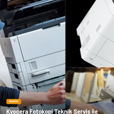
Bitkisel Ürünler
Pazarlama
Markalar
Tarım & Hayvancılık
Bilişim
Dernekler ve Birlikler
İthalat İhracat
MAKINE
Kyocera Fotokopi Teknik Servis ile