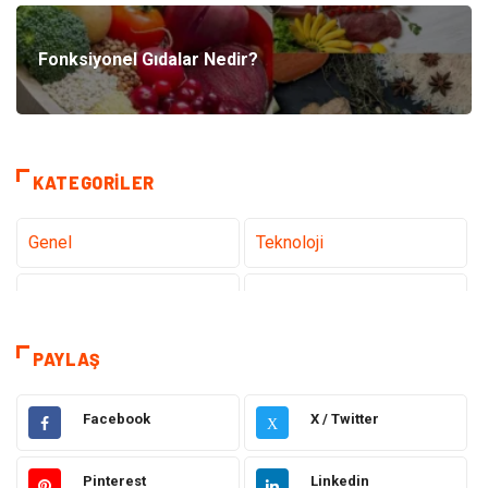
Fonksiyonel Gıdalar Nedir?
KATEGORILER
Genel
Teknoloji
Tanıtıcı Reklam
Sağlık
Eğitim
Elektrik Elektronik
PAYLAŞ
Makine
Ulaşım ve Taşımacılık
Facebook
X / Twitter
X
Gıda
Alışveriş
Pinterest
Linkedin