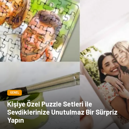
Markalar
Tarım & Hayvancılık
Bilişim
Dernekler ve Birlikler
İthalat İhracat
GENEL
Kişiye Özel Puzzle Setleri ile
Sevdiklerinize Unutulmaz Bir Sürpriz
Yapın