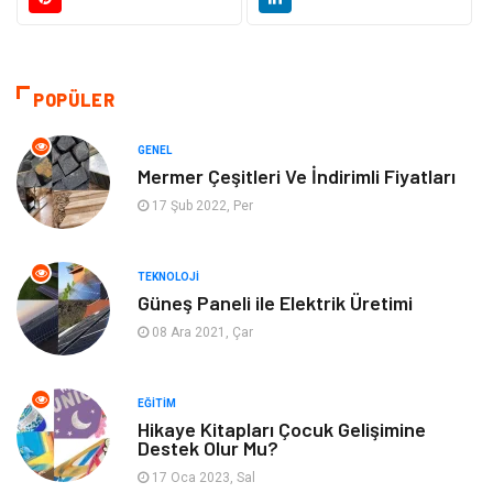
Dekorasyon
Hukuk
Gündem
Bilgisayar ve Yazılım
POPÜLER
Otomotiv
Giyim
GENEL
Mermer Çeşitleri Ve İndirimli Fiyatları
Yapı İnşaat
Mobilya
17 Şub 2022, Per
Hizmet
Tekstil
TEKNOLOJI
Güneş Paneli ile Elektrik Üretimi
Tatil
Emlak
08 Ara 2021, Çar
Güzellik & Bakım
Eğlence
EĞITIM
Organizasyon
Metal Maden
Hikaye Kitapları Çocuk Gelişimine
Destek Olur Mu?
17 Oca 2023, Sal
Spor
Bahçe Ev