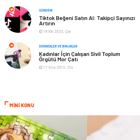
GÜNDEM
Turizm
Finans & Ekonomi
Tiktok Beğeni Satın Al: Takipçi Sayınızı
Artırın
Hediyelik Eşya
Plastik
18 Eki 2023, Çar
Aksesuar
Basın Yayın
DERNEKLER VE BIRLIKLER
Kadınlar İçin Çalışan Sivil Toplum
Örgütü Mor Çatı
Bebek Giyim
Nakliyat
17 Oca 2015, Cts
İnternet
Kiralama
Telekomünikasyon
Alüminyum
MİNİ KONU
Ambalaj
Endüstriyel
Bitkisel Ürünler
Pazarlama