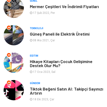
GENEL
Mermer Çeşitleri Ve İndirimli Fiyatları
Yapı İnşaat
Mobilya
17 Şub 2022, Per
Hizmet
Tekstil
TEKNOLOJI
Güneş Paneli ile Elektrik Üretimi
Tatil
Emlak
08 Ara 2021, Çar
Güzellik & Bakım
Eğlence
EĞITIM
Organizasyon
Metal Maden
Hikaye Kitapları Çocuk Gelişimine
Destek Olur Mu?
17 Oca 2023, Sal
Spor
Bahçe Ev
GÜNDEM
Turizm
Finans & Ekonomi
Tiktok Beğeni Satın Al: Takipçi Sayınızı
Artırın
Hediyelik Eşya
Plastik
18 Eki 2023, Çar