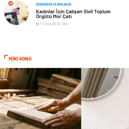
Aksesuar
Basın Yayın
DERNEKLER VE BIRLIKLER
Kadınlar İçin Çalışan Sivil Toplum
Örgütü Mor Çatı
Bebek Giyim
Nakliyat
17 Oca 2015, Cts
İnternet
Kiralama
Telekomünikasyon
Alüminyum
MİNİ KONU
Ambalaj
Endüstriyel
Bitkisel Ürünler
Pazarlama
Markalar
Tarım & Hayvancılık
Bilişim
Dernekler ve Birlikler
İthalat İhracat