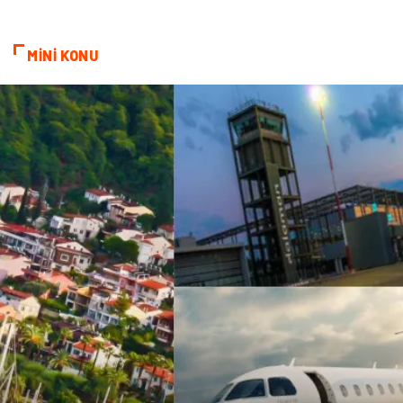
Telekomünikasyon
Alüminyum
MİNİ KONU
Ambalaj
Endüstriyel
Bitkisel Ürünler
Pazarlama
Markalar
Tarım & Hayvancılık
Bilişim
Dernekler ve Birlikler
İthalat İhracat