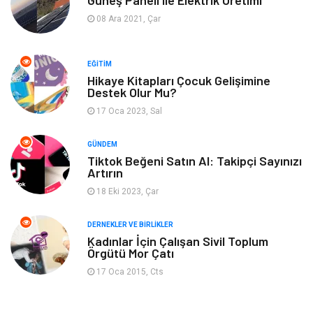
Tatil
Emlak
08 Ara 2021, Çar
Güzellik & Bakım
Eğlence
EĞITIM
Organizasyon
Metal Maden
Hikaye Kitapları Çocuk Gelişimine
Destek Olur Mu?
17 Oca 2023, Sal
Spor
Bahçe Ev
GÜNDEM
Turizm
Finans & Ekonomi
Tiktok Beğeni Satın Al: Takipçi Sayınızı
Artırın
Hediyelik Eşya
Plastik
18 Eki 2023, Çar
Aksesuar
Basın Yayın
DERNEKLER VE BIRLIKLER
Kadınlar İçin Çalışan Sivil Toplum
Örgütü Mor Çatı
Bebek Giyim
Nakliyat
17 Oca 2015, Cts
İnternet
Kiralama