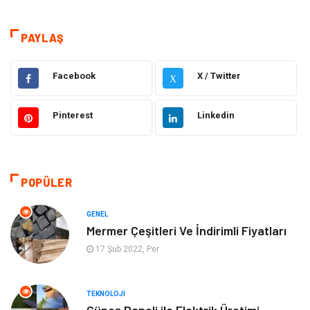
Eğitim
Elektrik Elektronik
PAYLAŞ
Makine
Ulaşım ve Taşımacılık
Facebook
X / Twitter
X
Gıda
Alışveriş
Pinterest
Linkedin
Dekorasyon
Hukuk
Gündem
Bilgisayar ve Yazılım
POPÜLER
Otomotiv
Giyim
GENEL
Mermer Çeşitleri Ve İndirimli Fiyatları
Yapı İnşaat
Mobilya
17 Şub 2022, Per
Hizmet
Tekstil
TEKNOLOJI
Güneş Paneli ile Elektrik Üretimi