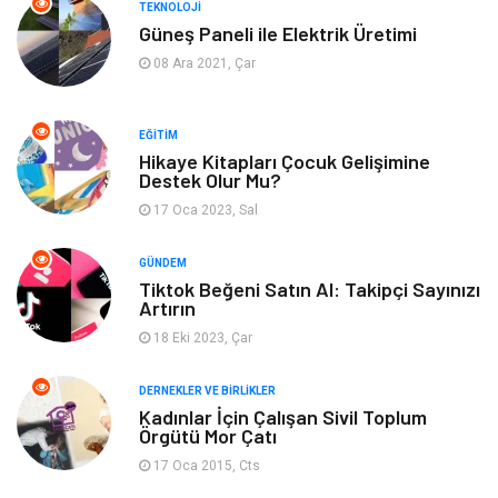
TEKNOLOJI
Güneş Paneli ile Elektrik Üretimi
Tatil
Emlak
08 Ara 2021, Çar
Güzellik & Bakım
Eğlence
EĞITIM
Organizasyon
Metal Maden
Hikaye Kitapları Çocuk Gelişimine
Destek Olur Mu?
17 Oca 2023, Sal
Spor
Bahçe Ev
GÜNDEM
Turizm
Finans & Ekonomi
Tiktok Beğeni Satın Al: Takipçi Sayınızı
Artırın
Hediyelik Eşya
Plastik
18 Eki 2023, Çar
Aksesuar
Basın Yayın
DERNEKLER VE BIRLIKLER
Kadınlar İçin Çalışan Sivil Toplum
Örgütü Mor Çatı
Bebek Giyim
Nakliyat
17 Oca 2015, Cts
İnternet
Kiralama