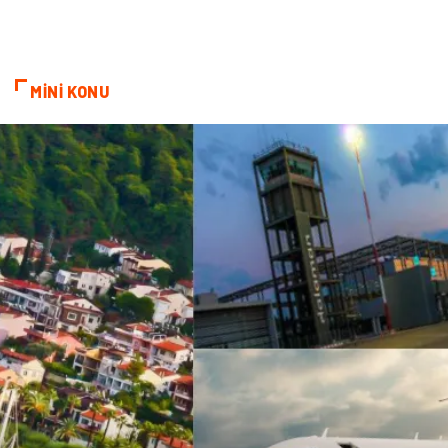
Telekomünikasyon
Alüminyum
MİNİ KONU
Ambalaj
Endüstriyel
Bitkisel Ürünler
Pazarlama
Markalar
Tarım & Hayvancılık
Bilişim
Dernekler ve Birlikler
İthalat İhracat