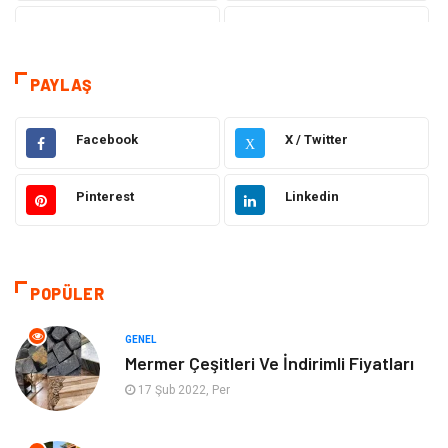
Tanıtıcı Reklam
Sağlık
Eğitim
Elektrik Elektronik
PAYLAŞ
Makine
Ulaşım ve Taşımacılık
Facebook
X / Twitter
X
Gıda
Alışveriş
Pinterest
Linkedin
Dekorasyon
Hukuk
Gündem
Bilgisayar ve Yazılım
POPÜLER
Otomotiv
Giyim
GENEL
Mermer Çeşitleri Ve İndirimli Fiyatları
Yapı İnşaat
Mobilya
17 Şub 2022, Per
Hizmet
Tekstil