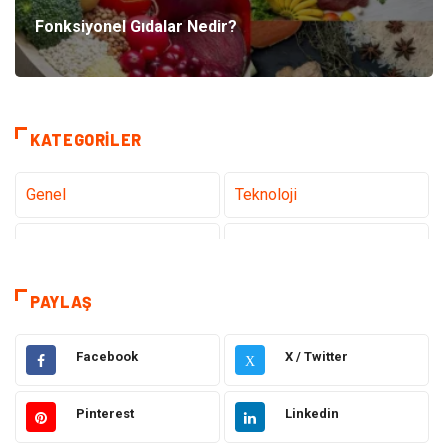
Fonksiyonel Gıdalar Nedir?
KATEGORILER
Genel
Teknoloji
Tanıtıcı Reklam
Sağlık
Eğitim
Elektrik Elektronik
PAYLAŞ
Makine
Ulaşım ve Taşımacılık
Facebook
X / Twitter
X
Gıda
Alışveriş
Pinterest
Linkedin