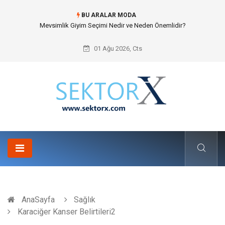
BU ARALAR MODA
Hansgrohe Ankastre Duş Seti Banyo Mimarisinde Konforu Nasıl
Şekillendirir?
01 Ağu 2026, Cts
AnaSayfa
Sağlık
Karaciğer Kanser Belirtileri2