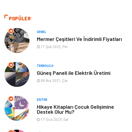
Dekorasyon
Hukuk
Gündem
Bilgisayar ve Yazılım
POPÜLER
Otomotiv
Giyim
GENEL
Mermer Çeşitleri Ve İndirimli Fiyatları
Yapı İnşaat
Mobilya
17 Şub 2022, Per
Hizmet
Tekstil
TEKNOLOJI
Güneş Paneli ile Elektrik Üretimi
Tatil
Emlak
08 Ara 2021, Çar
Güzellik & Bakım
Eğlence
EĞITIM
Organizasyon
Metal Maden
Hikaye Kitapları Çocuk Gelişimine
Destek Olur Mu?
17 Oca 2023, Sal
Spor
Bahçe Ev