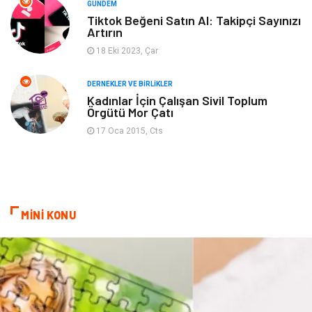
GÜNDEM
Turizm
Finans & Ekonomi
Tiktok Beğeni Satın Al: Takipçi Sayınızı
Artırın
Hediyelik Eşya
Plastik
18 Eki 2023, Çar
Aksesuar
Basın Yayın
DERNEKLER VE BIRLIKLER
Kadınlar İçin Çalışan Sivil Toplum
Örgütü Mor Çatı
Bebek Giyim
Nakliyat
17 Oca 2015, Cts
İnternet
Kiralama
Telekomünikasyon
Alüminyum
MİNİ KONU
Ambalaj
Endüstriyel
Bitkisel Ürünler
Pazarlama
Markalar
Tarım & Hayvancılık