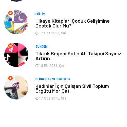
Güzellik & Bakım
Eğlence
EĞITIM
Organizasyon
Metal Maden
Hikaye Kitapları Çocuk Gelişimine
Destek Olur Mu?
17 Oca 2023, Sal
Spor
Bahçe Ev
GÜNDEM
Turizm
Finans & Ekonomi
Tiktok Beğeni Satın Al: Takipçi Sayınızı
Artırın
Hediyelik Eşya
Plastik
18 Eki 2023, Çar
Aksesuar
Basın Yayın
DERNEKLER VE BIRLIKLER
Kadınlar İçin Çalışan Sivil Toplum
Örgütü Mor Çatı
Bebek Giyim
Nakliyat
17 Oca 2015, Cts
İnternet
Kiralama
Telekomünikasyon
Alüminyum