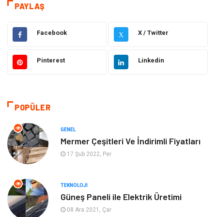
Eğitim
Elektrik Elektronik
PAYLAŞ
Makine
Ulaşım ve Taşımacılık
Facebook
X / Twitter
X
Gıda
Alışveriş
Pinterest
Linkedin
Dekorasyon
Hukuk
Gündem
Bilgisayar ve Yazılım
POPÜLER
Otomotiv
Giyim
GENEL
Mermer Çeşitleri Ve İndirimli Fiyatları
Yapı İnşaat
Mobilya
17 Şub 2022, Per
Hizmet
Tekstil
TEKNOLOJI
Güneş Paneli ile Elektrik Üretimi
Tatil
Emlak
08 Ara 2021, Çar