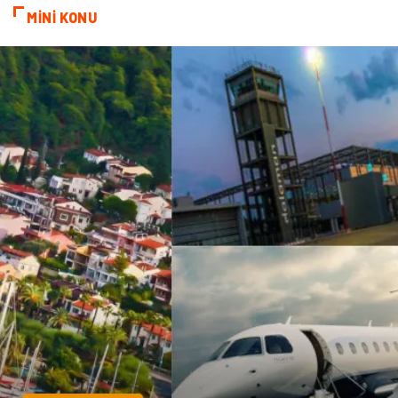
MİNİ KONU
Ambalaj
Endüstriyel
Bitkisel Ürünler
Pazarlama
Markalar
Tarım & Hayvancılık
Bilişim
Dernekler ve Birlikler
İthalat İhracat