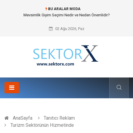
BU ARALAR MODA
Hansgrohe Ankastre Duş Seti Banyo Mimarisinde Konforu Nasıl
Şekillendirir?
02 Ağu 2026, Paz
AnaSayfa
Tanıtıcı Reklam
Turizm Sektörünün Hizmetinde