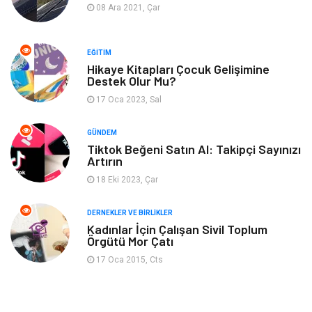
08 Ara 2021, Çar
Güzellik & Bakım
Eğlence
EĞITIM
Organizasyon
Metal Maden
Hikaye Kitapları Çocuk Gelişimine
Destek Olur Mu?
17 Oca 2023, Sal
Spor
Bahçe Ev
GÜNDEM
Turizm
Finans & Ekonomi
Tiktok Beğeni Satın Al: Takipçi Sayınızı
Artırın
Hediyelik Eşya
Plastik
18 Eki 2023, Çar
Aksesuar
Basın Yayın
DERNEKLER VE BIRLIKLER
Kadınlar İçin Çalışan Sivil Toplum
Örgütü Mor Çatı
Bebek Giyim
Nakliyat
17 Oca 2015, Cts
İnternet
Kiralama