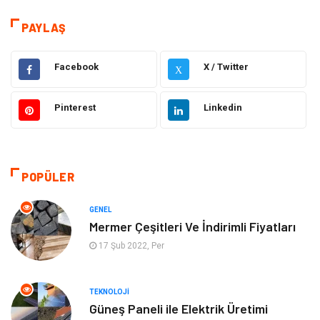
Eğitim
Elektrik Elektronik
PAYLAŞ
Makine
Ulaşım ve Taşımacılık
Facebook
X / Twitter
X
Gıda
Alışveriş
Pinterest
Linkedin
Dekorasyon
Hukuk
Gündem
Bilgisayar ve Yazılım
POPÜLER
Otomotiv
Giyim
GENEL
Mermer Çeşitleri Ve İndirimli Fiyatları
Yapı İnşaat
Mobilya
17 Şub 2022, Per
Hizmet
Tekstil
TEKNOLOJI
Güneş Paneli ile Elektrik Üretimi
Tatil
Emlak