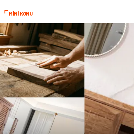
Telekomünikasyon
Alüminyum
MİNİ KONU
Ambalaj
Endüstriyel
Bitkisel Ürünler
Pazarlama
Markalar
Tarım & Hayvancılık
Bilişim
Dernekler ve Birlikler
İthalat İhracat