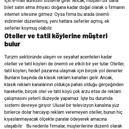
için e-mail adresini sisteme girer. Ancak, müşteri bir daha
bilet satın alma ihtiyacı doğana kadar doğal olarak o firmanın
internet sitesine girmez. Oysa firma bu arada önemli
indirimler düzenlemiş, yeni hatlara seferler açmış, ek
seferler koymuş olabilir.
Oteller ve tatil köylerine müşteri
bulur
Turizm sektöründe ulaşım ve seyahat acenteleri kadar
oteller ve tatil köyleri de önemli ve etkili bir yer tutar. Oteller,
tatil köyleri, hedef pazarına ulaşmak için birçok yol denerler.
Bunların başında da klasik reklam kanalları gelir. Ancak,
klasik reklam kanalarının oldukça pahalı olduğu gerçeğinden
hareketle, birçok otel ve tatil köyü çok arzu etse de reklam
çalışmasını yeterli düzeyde yapamaz. İşte bu durumda
sistemi devreye giriyor. Ulusal bir televizyon kanalına yüz
binlerce dolar harcayıp reklam veremeyen oteller, bunun hiç
kıyaslanmayacak ölçekte paralar ödeyerek amacına
ulaşabilir. Bu nedenle firmalar, müşterilerine düzenli olarak