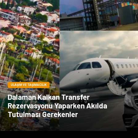
Bilişim
Dernekler ve Birlikler
İthalat İhracat
ULAŞIM VE TAŞIMACILIK
Dalaman Kalkan Transfer
Rezervasyonu Yaparken Akılda
Tutulması Gerekenler