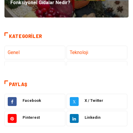
Fonksiyonel Gıdalar Nedir?
KATEGORILER
Genel
Teknoloji
Tanıtıcı Reklam
Sağlık
Eğitim
Elektrik Elektronik
PAYLAŞ
Makine
Ulaşım ve Taşımacılık
Facebook
X / Twitter
X
Gıda
Alışveriş
Pinterest
Linkedin
Dekorasyon
Hukuk