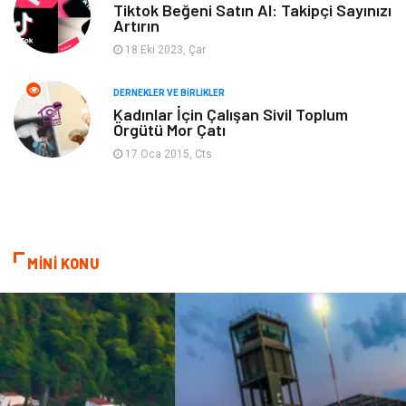
Tiktok Beğeni Satın Al: Takipçi Sayınızı
Artırın
Hediyelik Eşya
Plastik
18 Eki 2023, Çar
Aksesuar
Basın Yayın
DERNEKLER VE BIRLIKLER
Kadınlar İçin Çalışan Sivil Toplum
Örgütü Mor Çatı
Bebek Giyim
Nakliyat
17 Oca 2015, Cts
İnternet
Kiralama
Telekomünikasyon
Alüminyum
MİNİ KONU
Ambalaj
Endüstriyel
Bitkisel Ürünler
Pazarlama
Markalar
Tarım & Hayvancılık