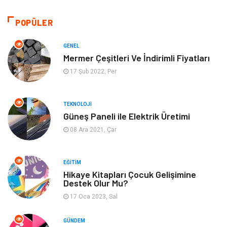
Gündem
Bilgisayar ve Yazılım
POPÜLER
Otomotiv
Giyim
GENEL
Mermer Çeşitleri Ve İndirimli Fiyatları
Yapı İnşaat
Mobilya
17 Şub 2022, Per
Hizmet
Tekstil
TEKNOLOJI
Güneş Paneli ile Elektrik Üretimi
Tatil
Emlak
08 Ara 2021, Çar
Güzellik & Bakım
Eğlence
EĞITIM
Organizasyon
Metal Maden
Hikaye Kitapları Çocuk Gelişimine
Destek Olur Mu?
17 Oca 2023, Sal
Spor
Bahçe Ev
GÜNDEM
Turizm
Finans & Ekonomi