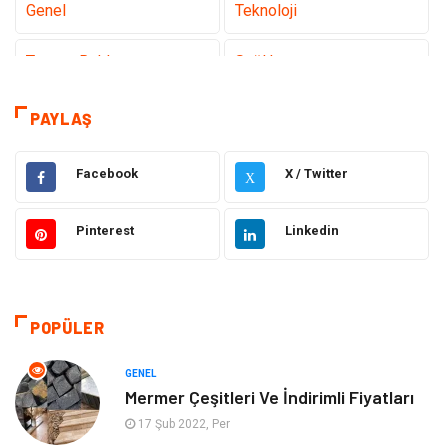
Genel
Teknoloji
Tanıtıcı Reklam
Sağlık
Eğitim
Elektrik Elektronik
PAYLAŞ
Makine
Ulaşım ve Taşımacılık
Facebook
X / Twitter
X
Gıda
Alışveriş
Pinterest
Linkedin
Dekorasyon
Hukuk
Gündem
Bilgisayar ve Yazılım
POPÜLER
Otomotiv
Giyim
GENEL
Mermer Çeşitleri Ve İndirimli Fiyatları
Yapı İnşaat
Mobilya
17 Şub 2022, Per