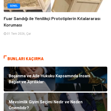
GENEL
Fuar Sandığı ile Yenilikçi Prototiplerin Kıtalararası
Koruması
01 Tem 2026, Çar
BUNLARI KAÇIRMA
Boşanma ve Aile Hukuku Kapsamında İnsani
Bağlar ve Ayrılıklar
Mevsimlik Giyim Seçimi Nedir ve Neden
Önemlidir?