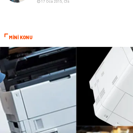
17 Oca 2015, Cts
İnternet
Kiralama
Telekomünikasyon
Alüminyum
MİNİ KONU
Ambalaj
Endüstriyel
Bitkisel Ürünler
Pazarlama
Markalar
Tarım & Hayvancılık
Bilişim
Dernekler ve Birlikler
İthalat İhracat