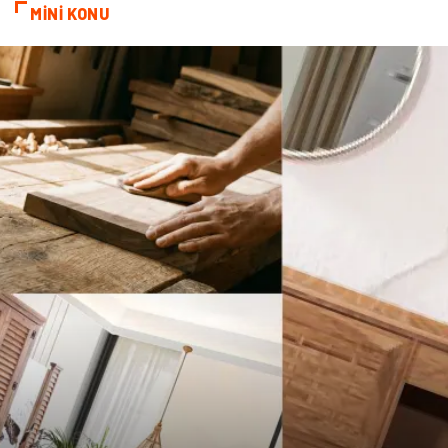
MİNİ KONU
Ambalaj
Endüstriyel
Bitkisel Ürünler
Pazarlama
Markalar
Tarım & Hayvancılık
Bilişim
Dernekler ve Birlikler
İthalat İhracat