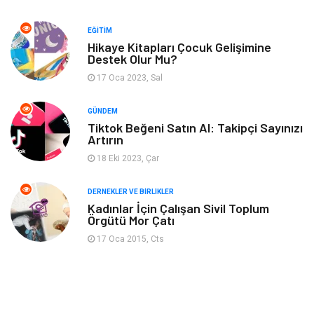
Güzellik & Bakım
Eğlence
EĞITIM
Organizasyon
Metal Maden
Hikaye Kitapları Çocuk Gelişimine
Destek Olur Mu?
17 Oca 2023, Sal
Spor
Bahçe Ev
GÜNDEM
Turizm
Finans & Ekonomi
Tiktok Beğeni Satın Al: Takipçi Sayınızı
Artırın
Hediyelik Eşya
Plastik
18 Eki 2023, Çar
Aksesuar
Basın Yayın
DERNEKLER VE BIRLIKLER
Kadınlar İçin Çalışan Sivil Toplum
Örgütü Mor Çatı
Bebek Giyim
Nakliyat
17 Oca 2015, Cts
İnternet
Kiralama
Telekomünikasyon
Alüminyum