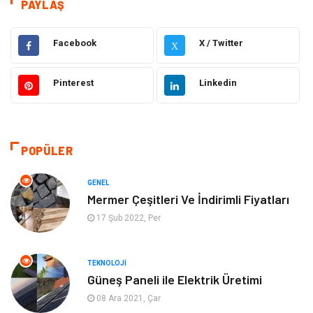
Eğitim
Elektrik Elektronik
PAYLAŞ
Makine
Ulaşım ve Taşımacılık
Facebook
X / Twitter
X
Gıda
Alışveriş
Pinterest
Linkedin
Dekorasyon
Hukuk
Gündem
Bilgisayar ve Yazılım
POPÜLER
Otomotiv
Giyim
GENEL
Mermer Çeşitleri Ve İndirimli Fiyatları
Yapı İnşaat
Mobilya
17 Şub 2022, Per
Hizmet
Tekstil
TEKNOLOJI
Güneş Paneli ile Elektrik Üretimi
Tatil
Emlak
08 Ara 2021, Çar