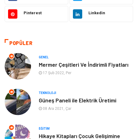
Gıda
Alışveriş
Pinterest
Linkedin
Dekorasyon
Hukuk
Gündem
Bilgisayar ve Yazılım
POPÜLER
Otomotiv
Giyim
GENEL
Mermer Çeşitleri Ve İndirimli Fiyatları
Yapı İnşaat
Mobilya
17 Şub 2022, Per
Hizmet
Tekstil
TEKNOLOJI
Güneş Paneli ile Elektrik Üretimi
Tatil
Emlak
08 Ara 2021, Çar
Güzellik & Bakım
Eğlence
EĞITIM
Organizasyon
Metal Maden
Hikaye Kitapları Çocuk Gelişimine