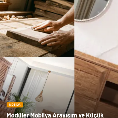
Markalar
Tarım & Hayvancılık
Bilişim
Dernekler ve Birlikler
İthalat İhracat
MOBILYA
Modüler Mobilya Arayışım ve Küçük