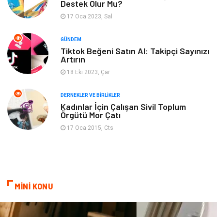
Destek Olur Mu?
17 Oca 2023, Sal
Spor
Bahçe Ev
GÜNDEM
Turizm
Finans & Ekonomi
Tiktok Beğeni Satın Al: Takipçi Sayınızı
Artırın
Hediyelik Eşya
Plastik
18 Eki 2023, Çar
Aksesuar
Basın Yayın
DERNEKLER VE BIRLIKLER
Kadınlar İçin Çalışan Sivil Toplum
Örgütü Mor Çatı
Bebek Giyim
Nakliyat
17 Oca 2015, Cts
İnternet
Kiralama
Telekomünikasyon
Alüminyum
MİNİ KONU
Ambalaj
Endüstriyel
Bitkisel Ürünler
Pazarlama