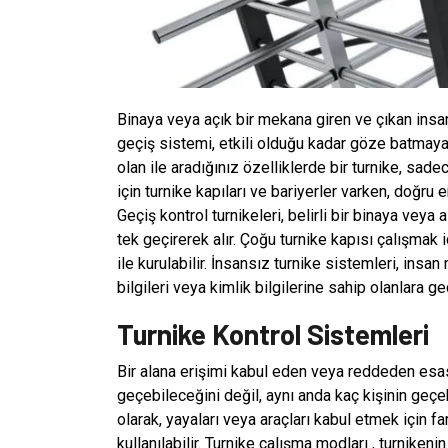
Binaya veya açık bir mekana giren ve çıkan insa
geçiş sistemi, etkili olduğu kadar göze batmayan
olan ile aradığınız özelliklerde bir turnike, sadec
için turnike kapıları ve bariyerler varken, doğru e
Geçiş kontrol turnikeleri, belirli bir binaya veya 
tek geçirerek alır. Çoğu turnike kapısı çalışmak 
ile kurulabilir. İnsansız turnike sistemleri, ins
bilgileri veya kimlik bilgilerine sahip olanlara g
Turnike Kontrol Sistemleri
Bir alana erişimi kabul eden veya reddeden esas 
geçebileceğini değil, aynı anda kaç kişinin geçe
olarak, yayaları veya araçları kabul etmek için far
kullanılabilir. Turnike çalışma modları , turniken