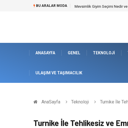
BU ARALAR MODA
Mevsimlik Giyim Seçimi Nedir v
ANASAYFA
GENEL
TEKNOLOJI
ULAŞIM VE TAŞIMACILIK
AnaSayfa
Teknoloji
Turnike İle Te
Turnike İle Tehlikesiz ve Em