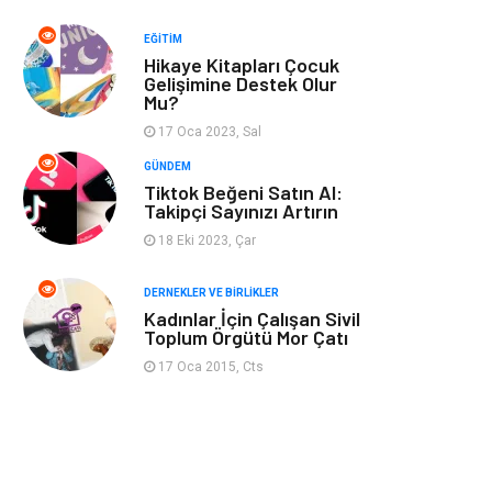
Spor
Bahçe Ev
EĞITIM
Hikaye Kitapları Çocuk
Turizm
Finans & Ekonomi
Gelişimine Destek Olur
Mu?
Hediyelik Eşya
Plastik
17 Oca 2023, Sal
GÜNDEM
Aksesuar
Basın Yayın
Tiktok Beğeni Satın Al:
Takipçi Sayınızı Artırın
18 Eki 2023, Çar
Bebek Giyim
Nakliyat
DERNEKLER VE BIRLIKLER
İnternet
Kiralama
Kadınlar İçin Çalışan Sivil
Toplum Örgütü Mor Çatı
Telekomünikasyon
Alüminyum
17 Oca 2015, Cts
Ambalaj
Endüstriyel
Bitkisel Ürünler
Pazarlama