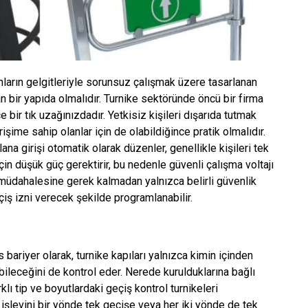
nların gelgitleriyle sorunsuz çalışmak üzere tasarlanan
 bir yapıda olmalıdır. Turnike sektöründe öncü bir firma
e bir tık uzağınızdadır. Yetkisiz kişileri dışarıda tutmak
rişime sahip olanlar için de olabildiğince pratik olmalıdır.
alana girişi otomatik olarak düzenler, genellikle kişileri tek
için düşük güç gerektirir, bu nedenle güvenli çalışma voltajı
an müdahalesine gerek kalmadan yalnızca belirli güvenlik
eçiş izni verecek şekilde programlanabilir.
bariyer olarak, turnike kapıları yalnızca kimin içinden
bileceğini de kontrol eder. Nerede kurulduklarına bağlı
klı tip ve boyutlardaki geçiş kontrol turnikeleri
in işlevini bir yönde tek geçişe veya her iki yönde de tek