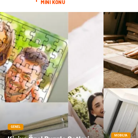
MİNİ KONU
GENEL
MOBILYA