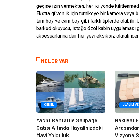
geçişe izin vermekten, her iki yönde kilitlenmed
Ekstra güvenlik için turnikeye bir kamera veya b
tam boy ve cam boy gibi farklı tiplerde olabilir. 
barkod okuyucu, isteğe özel kabin uygulaması gi
aksesuarlarına dair her şeyi eksiksiz olarak içe
NELER VAR
GENEL
ULAŞIM VE
Yacht Rental ile Sailpage
Nakliyat F
Çatısı Altında Hayalinizdeki
Arasında
Mavi Yolculuk
Vizyona S