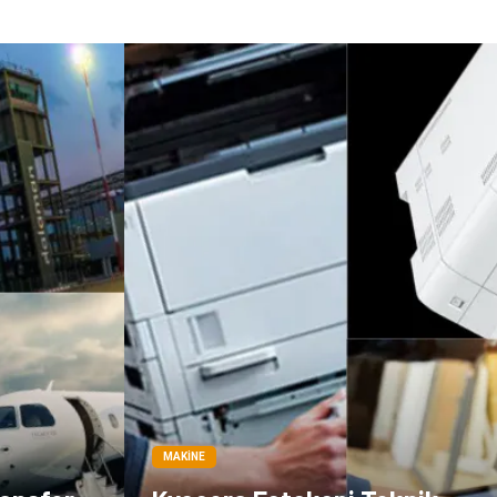
Markalar
Tarım &
Hayvancılık
Bilişim
Dernekler ve
Birlikler
İthalat İhracat
MAKINE