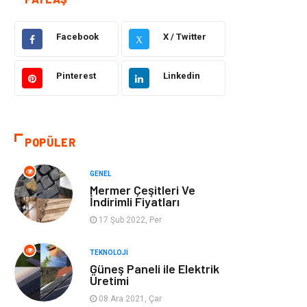
Dekorasyon
Hukuk
Facebook
X / Twitter
X
Gündem
Bilgisayar ve
Yazılım
Pinterest
Linkedin
Otomotiv
Giyim
POPÜLER
Yapı İnşaat
Mobilya
GENEL
Hizmet
Tekstil
Mermer Çeşitleri Ve
İndirimli Fiyatları
Tatil
Emlak
17 Şub 2022, Per
Güzellik & Bakım
Eğlence
TEKNOLOJI
Güneş Paneli ile Elektrik
Üretimi
Organizasyon
Metal Maden
08 Ara 2021, Çar