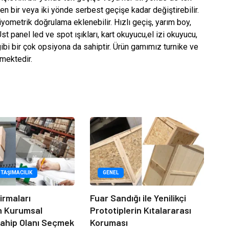
en bir veya iki yönde serbest geçişe kadar değiştirebilir.
iyometrik doğrulama eklenebilir. Hızlı geçiş, yarım boy,
Üst panel led ve spot ışıkları, kart okuyucu,el izi okuyucu,
bi bir çok opsiyona da sahiptir. Ürün gamımız turnike ve
rmektedir.
 TAŞIMACILIK
GENEL
irmaları
Fuar Sandığı ile Yenilikçi
n Kurumsal
Prototiplerin Kıtalararası
ahip Olanı Seçmek
Koruması