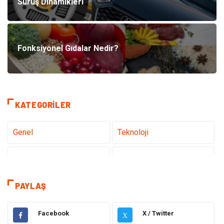
Sürüş Dinamikleri
Fonksiyonel Gıdalar Nedir?
KATEGORILER
Genel
Teknoloji
Tanıtıcı Reklam
Sağlık
Eğitim
Elektrik Elektronik
PAYLAŞ
Makine
Ulaşım ve Taşımacılık
Facebook
X / Twitter
X