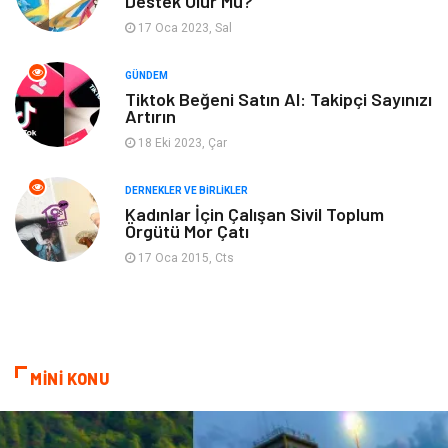
Destek Olur Mu?
17 Oca 2023, Sal
Spor
Bahçe Ev
GÜNDEM
Turizm
Finans & Ekonomi
Tiktok Beğeni Satın Al: Takipçi Sayınızı
Artırın
Hediyelik Eşya
Plastik
18 Eki 2023, Çar
Aksesuar
Basın Yayın
DERNEKLER VE BIRLIKLER
Kadınlar İçin Çalışan Sivil Toplum
Örgütü Mor Çatı
Bebek Giyim
Nakliyat
17 Oca 2015, Cts
İnternet
Kiralama
Telekomünikasyon
Alüminyum
MİNİ KONU
Ambalaj
Endüstriyel
Bitkisel Ürünler
Pazarlama