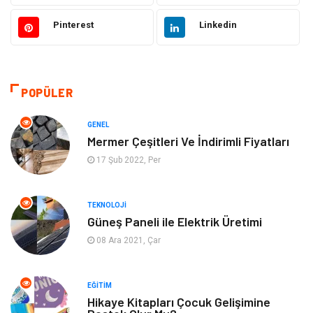
Gıda
Alışveriş
Pinterest
Linkedin
Dekorasyon
Hukuk
Gündem
Bilgisayar ve Yazılım
POPÜLER
Otomotiv
Giyim
GENEL
Mermer Çeşitleri Ve İndirimli Fiyatları
Yapı İnşaat
Mobilya
17 Şub 2022, Per
Hizmet
Tekstil
TEKNOLOJI
Güneş Paneli ile Elektrik Üretimi
Tatil
Emlak
08 Ara 2021, Çar
Güzellik & Bakım
Eğlence
EĞITIM
Organizasyon
Metal Maden
Hikaye Kitapları Çocuk Gelişimine