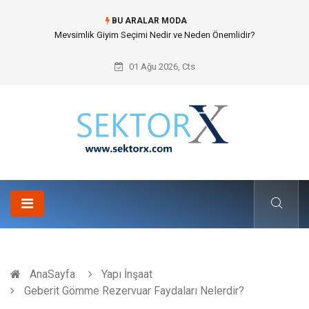
BU ARALAR MODA
Hansgrohe Ankastre Duş Seti Banyo Mimarisinde Konforu Nasıl
Şekillendirir?
01 Ağu 2026, Cts
AnaSayfa
Yapı İnşaat
Geberit Gömme Rezervuar Faydaları Nelerdir?