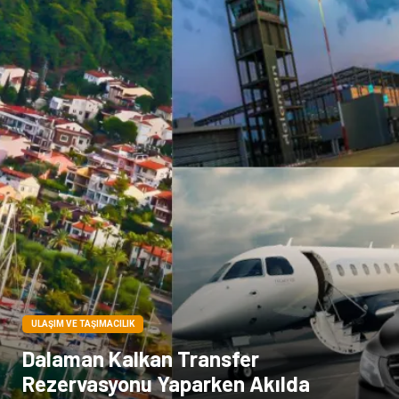
Markalar
Tarım & Hayvancılık
Bilişim
Dernekler ve Birlikler
İthalat İhracat
ULAŞIM VE TAŞIMACILIK
Dalaman Kalkan Transfer
Rezervasyonu Yaparken Akılda