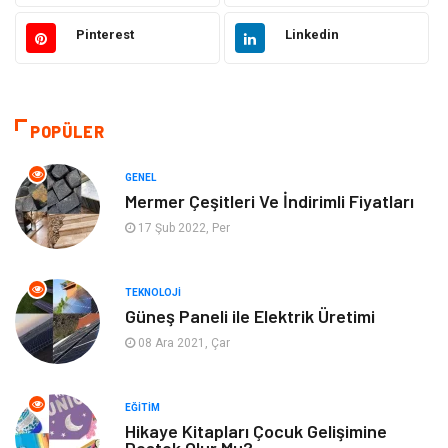
Gıda
Alışveriş
Pinterest
Linkedin
Dekorasyon
Hukuk
Gündem
Bilgisayar ve Yazılım
POPÜLER
Otomotiv
Giyim
GENEL
Mermer Çeşitleri Ve İndirimli Fiyatları
Yapı İnşaat
Mobilya
17 Şub 2022, Per
Hizmet
Tekstil
TEKNOLOJI
Güneş Paneli ile Elektrik Üretimi
Tatil
Emlak
08 Ara 2021, Çar
Güzellik & Bakım
Eğlence
EĞITIM
Organizasyon
Metal Maden
Hikaye Kitapları Çocuk Gelişimine