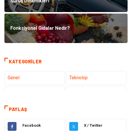
Sürüş Dinamikleri
Fonksiyonel Gıdalar Nedir?
KATEGORILER
Genel
Teknoloji
Tanıtıcı Reklam
Sağlık
Eğitim
Elektrik Elektronik
PAYLAŞ
Makine
Ulaşım ve Taşımacılık
Facebook
X / Twitter
X