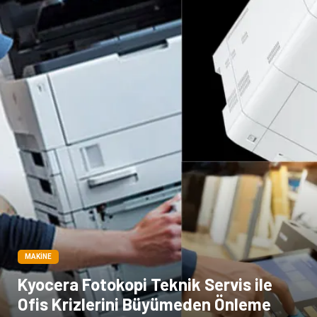
Markalar
Tarım & Hayvancılık
Bilişim
Dernekler ve Birlikler
İthalat İhracat
MAKINE
Kyocera Fotokopi Teknik Servis ile
Ofis Krizlerini Büyümeden Önleme