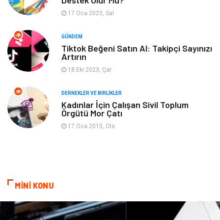
Destek Olur Mu?
17 Oca 2023, Sal
Spor
Bahçe Ev
GÜNDEM
Turizm
Finans & Ekonomi
Tiktok Beğeni Satın Al: Takipçi Sayınızı
Artırın
Hediyelik Eşya
Plastik
18 Eki 2023, Çar
Aksesuar
Basın Yayın
DERNEKLER VE BIRLIKLER
Kadınlar İçin Çalışan Sivil Toplum
Örgütü Mor Çatı
Bebek Giyim
Nakliyat
17 Oca 2015, Cts
İnternet
Kiralama
Telekomünikasyon
Alüminyum
MİNİ KONU
Ambalaj
Endüstriyel
Bitkisel Ürünler
Pazarlama